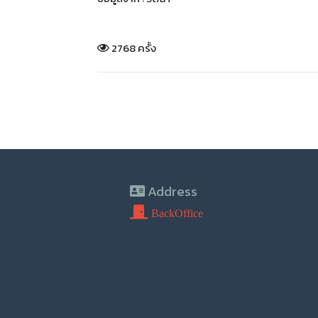
2768 ครั้ง
Address
BackOffice